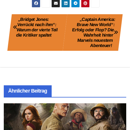
Beitragsnavigation
„Bridget Jones:
„Captain America:
Verrückt nach ihm“:
Brave New World“:
Warum der vierte Teil
Erfolg oder Flop? Die
die Kritiker spaltet
Wahrheit hinter
Marvels neuestem
Abenteuer!
Ähnlicher Beitrag