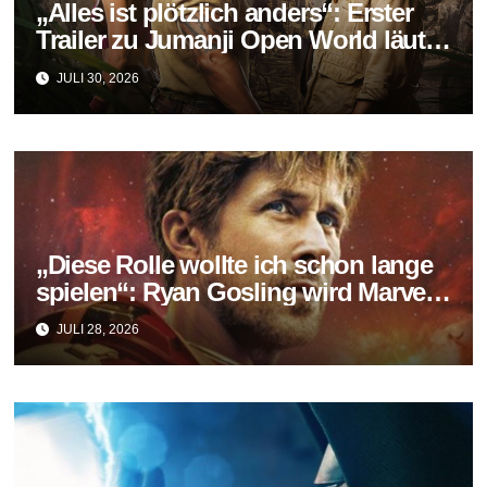
„Alles ist plötzlich anders“: Erster
Trailer zu Jumanji Open World läutet
das Finale der Reihe ein
JULI 30, 2026
„Diese Rolle wollte ich schon lange
spielen“: Ryan Gosling wird Marvels
neuer Ghost Rider
JULI 28, 2026