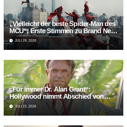
„Vielleicht der beste Spider-Man des
MCU“: Erste Stimmen zu Brand New
Day fallen überraschend positiv aus
JULI 29, 2026
„Für immer Dr. Alan Grant“:
Hollywood nimmt Abschied von
Sam Neill
JULI 15, 2026