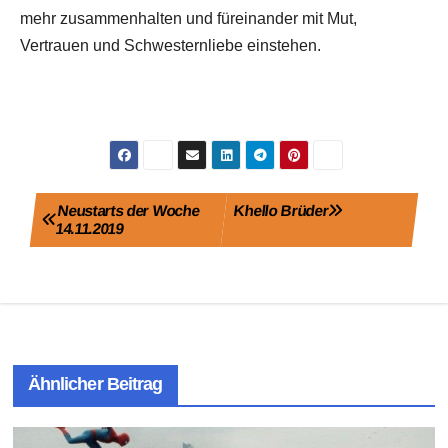
mehr zusammenhalten und füreinander mit Mut,
Vertrauen und Schwesternliebe einstehen.
Beitragsnavigation
Neustarts der Woche
Khello Brüder
14.11.2019
Ähnlicher Beitrag