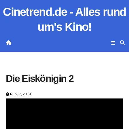
Zum
Cinetrend.de - Alles rund
Inhalt
springen
um's Kino!
Die Eiskönigin 2
NOV. 7, 2019