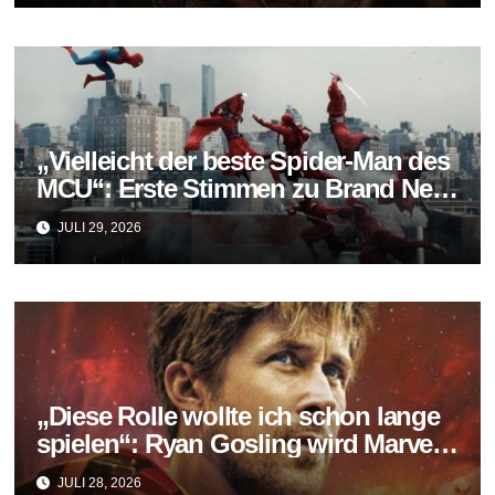
„Vielleicht der beste Spider-Man des
MCU“: Erste Stimmen zu Brand New
Day fallen überraschend positiv aus
JULI 29, 2026
„Diese Rolle wollte ich schon lange
spielen“: Ryan Gosling wird Marvels
neuer Ghost Rider
JULI 28, 2026