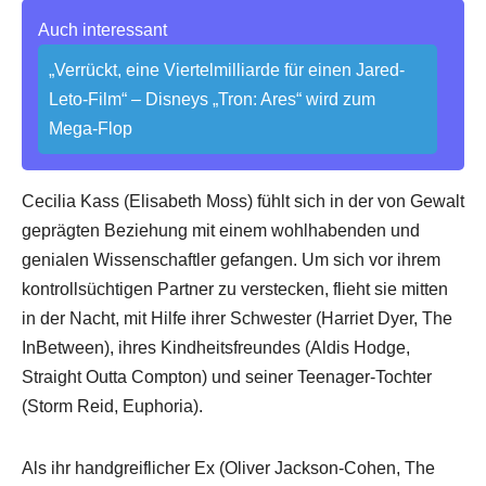
Auch interessant
„Verrückt, eine Viertelmilliarde für einen Jared-
Leto-Film“ – Disneys „Tron: Ares“ wird zum
Mega-Flop
Cecilia Kass (Elisabeth Moss) fühlt sich in der von Gewalt
geprägten Beziehung mit einem wohlhabenden und
genialen Wissenschaftler gefangen. Um sich vor ihrem
kontrollsüchtigen Partner zu verstecken, flieht sie mitten
in der Nacht, mit Hilfe ihrer Schwester (Harriet Dyer, The
InBetween), ihres Kindheitsfreundes (Aldis Hodge,
Straight Outta Compton) und seiner Teenager-Tochter
(Storm Reid, Euphoria).
Als ihr handgreiflicher Ex (Oliver Jackson-Cohen, The