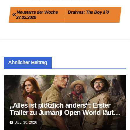
Beitragsnavigation
Neustarts der Woche
Brahms: The Boy II
27.02.2020
Ähnlicher Beitrag
„Alles ist plötzlich anders“: Erster
Trailer zu Jumanji Open World läutet
das Finale der Reihe ein
JULI 30, 2026