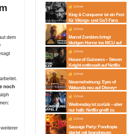
um
110min
King & Conqueror ist ein Fest
für Vikings- und GoT-Fans
110min
Marvel Zombies bringt
Laut dem
blutigen Horror ins MCU auf
r
Disney+
110min
esagt
House of Guinness – Steven
Knight entfesselt auf Netflix
die dunkle Seite einer
110min
Legende
rbeitet.
Neuerscheinung: Eyes of
me noch
Wakanda neu auf Disney+
Ralph
110min
mmen:
Wednesday ist zurück – aber
nur halb: Netflix greift zu
neuem Serien-Trick
110min
Sausage Party: Foodtopia
 weiterer
startet mit brandneuen