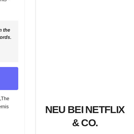
n the
words.
 „The
NEU BEI NETFLIX
ernis
& CO.