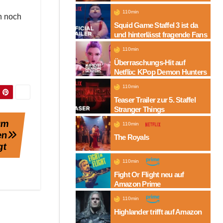
Folgen auf Amazon
110min
ln noch
Squid Game Staffel 3 ist da
und hinterlässt fragende Fans
110min
Überraschungs-Hit auf
Netflix: KPop Demon Hunters
110min
Teaser Trailer zur 5. Staffel
Stranger Things
rum
110min
en
The Royals
gt
110min
Fight Or Flight neu auf
Amazon Prime
110min
Highlander trifft auf Amazon