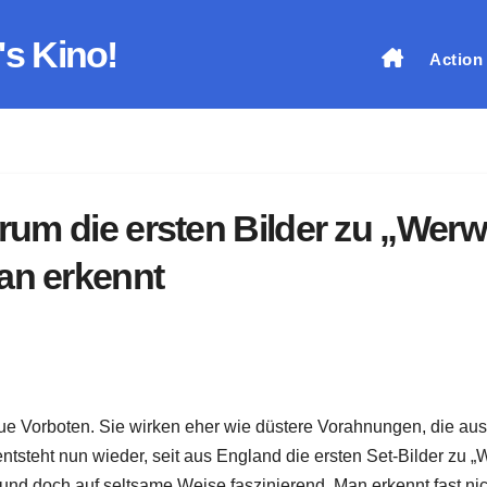
's Kino!
Action
arum die ersten Bilder zu „Werw
an erkennt
aue Vorboten. Sie wirken eher wie düstere Vorahnungen, die aus
steht nun wieder, seit aus England die ersten Set-Bilder zu „
und doch auf seltsame Weise faszinierend. Man erkennt fast nic