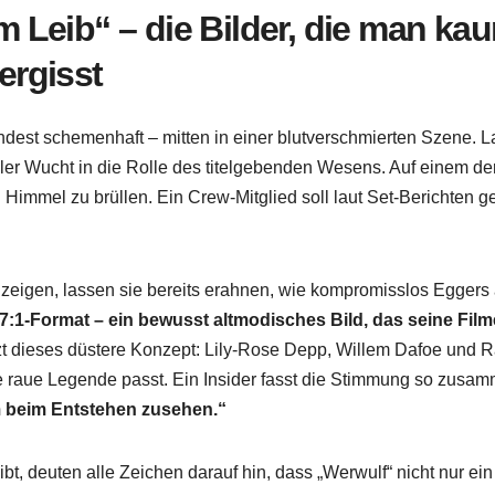
m Leib“ – die Bilder, die man ka
ergisst
ndest schemenhaft – mitten in einer blutverschmierten Szene. 
voller Wucht in die Rolle des titelgebenden Wesens. Auf einem de
immel zu brüllen. Ein Crew-Mitglied soll laut Set-Berichten g
zeigen, lassen sie bereits erahnen, wie kompromisslos Eggers a
7:1-Format – ein bewusst altmodisches Bild, das seine Fil
t dieses düstere Konzept: Lily-Rose Depp, Willem Dafoe und 
ne raue Legende passt. Ein Insider fasst die Stimmung so zusa
m beim Entstehen zusehen.“
, deuten alle Zeichen darauf hin, dass „Werwulf“ nicht nur ein