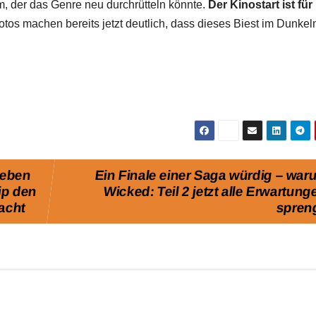
um, der das Genre neu durchrütteln könnte.
Der Kinostart ist für
otos machen bereits jetzt deutlich, dass dieses Biest im Dunke
 eben
Ein Finale einer Saga würdig – wa
ip den
Wicked: Teil 2 jetzt alle Erwartung
acht
spren