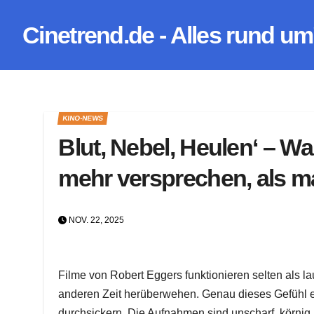
Zum
Cinetrend.de - Alles rund um
Inhalt
springen
KINO-NEWS
Blut, Nebel, Heulen‘ – W
mehr versprechen, als m
NOV. 22, 2025
Filme von Robert Eggers funktionieren selten als l
anderen Zeit herüberwehen. Genau dieses Gefühl ent
durchsickern. Die Aufnahmen sind unscharf, körnig 