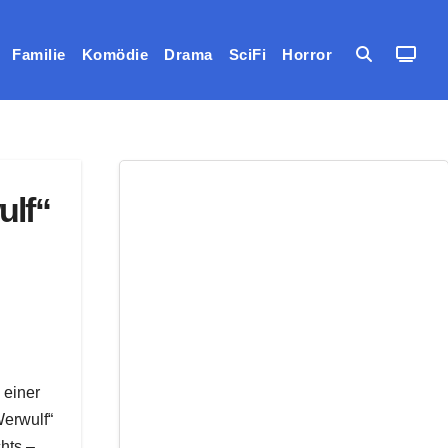
Familie
Komödie
Drama
SciFi
Horror
ulf“
 einer
Werwulf“
hts –