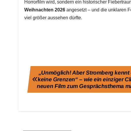
Horrorfilm wird, sondern ein historischer Fiebertra
Weihnachten 2026
angesetzt – und die unklaren F
viel größer aussehen dürfte.
Beitragsnavigation
„Unmöglich! Aber Stromberg kennt
keine Grenzen“ – wie ein einziger Cl
neuen Film zum Gesprächsthema m