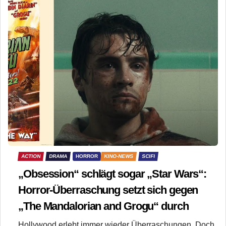
ACTION
DRAMA
HORROR
KINO-NEWS
SCIFI
„Obsession“ schlägt sogar „Star Wars“:
Horror-Überraschung setzt sich gegen
„The Mandalorian and Grogu“ durch
Hollywood erlebt immer wieder Überraschungen. Doch