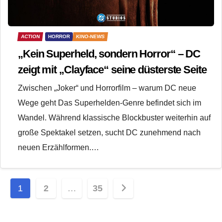
ACTION
HORROR
KINO-NEWS
„Kein Superheld, sondern Horror“ – DC
zeigt mit „Clayface“ seine düsterste Seite
Zwischen „Joker“ und Horrorfilm – warum DC neue
Wege geht Das Superhelden-Genre befindet sich im
Wandel. Während klassische Blockbuster weiterhin auf
große Spektakel setzen, sucht DC zunehmend nach
neuen Erzählformen.…
Seitennummerierung
1
2
…
35
der