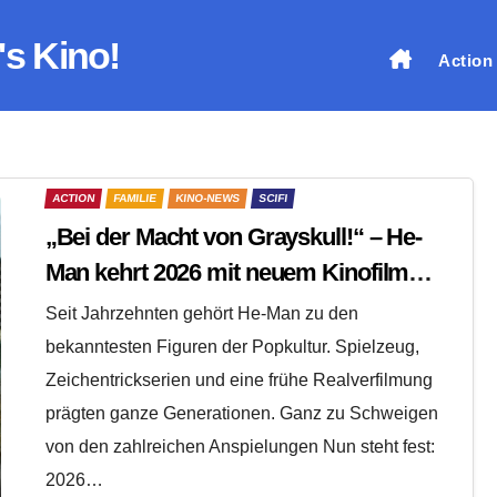
's Kino!
Action
ACTION
FAMILIE
KINO-NEWS
SCIFI
„Bei der Macht von Grayskull!“ – He-
Man kehrt 2026 mit neuem Kinofilm
zurück
Seit Jahrzehnten gehört He-Man zu den
bekanntesten Figuren der Popkultur. Spielzeug,
Zeichentrickserien und eine frühe Realverfilmung
prägten ganze Generationen. Ganz zu Schweigen
von den zahlreichen Anspielungen Nun steht fest:
2026…