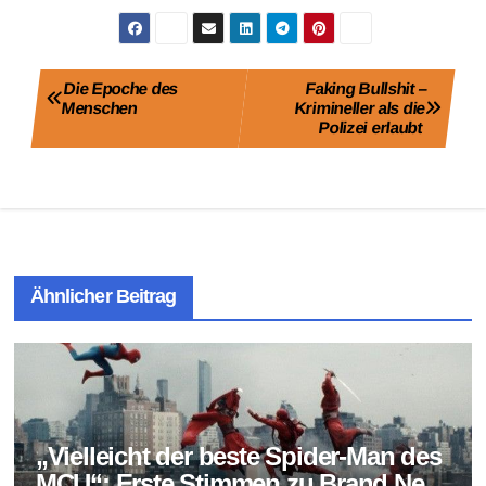
Beitragsnavigation
Die Epoche des
Faking Bullshit –
Menschen
Krimineller als die
Polizei erlaubt
Ähnlicher Beitrag
„Vielleicht der beste Spider-Man des
MCU“: Erste Stimmen zu Brand New