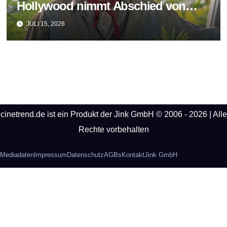
Hollywood nimmt Abschied von
Sam Neill
JULI 15, 2026
cinetrend.de ist ein Produkt der Jink GmbH © 2006 - 2026 | Alle
Rechte vorbehalten
Mediadaten
Impressum
Datenschutz
AGBs
Kontakt
Jink GmbH