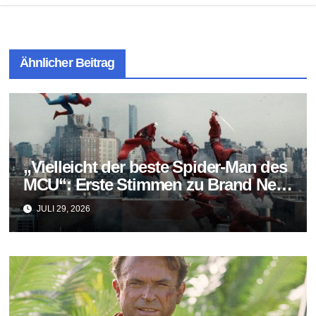
Ähnlicher Beitrag
„Vielleicht der beste Spider-Man des
MCU“: Erste Stimmen zu Brand New
Day fallen überraschend positiv aus
JULI 29, 2026