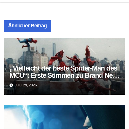
Ähnlicher Beitrag
„Vielleicht der beste Spider-Man des
MCU“: Erste Stimmen zu Brand New
Day fallen überraschend positiv aus
JULI 29, 2026