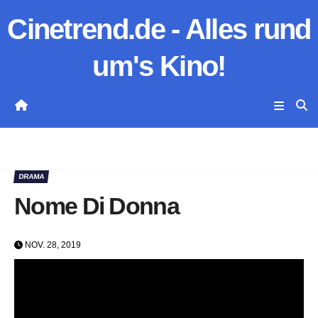
Zum
Cinetrend.de - Alles rund
Inhalt
springen
um's Kino!
DRAMA
Nome Di Donna
NOV. 28, 2019