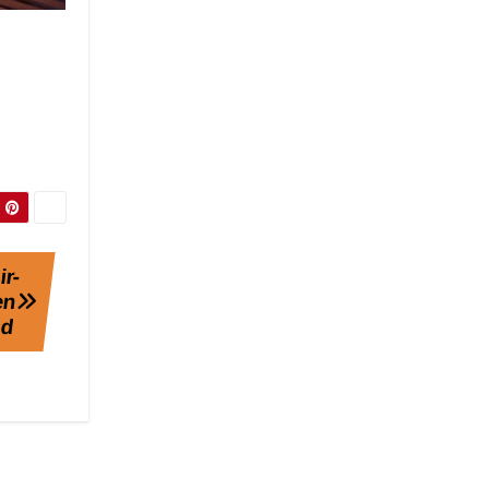
ir-
en
nd