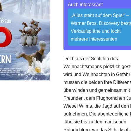
Auch interessant
„Alles steht auf dem Spiel“ –
Warner Bros. Discovery bestä
Verkaufspläne und lockt
mehrere Interessenten
Doch als der Schlitten des
Weihnachtsmanns plötzlich gest
wird und Weihnachten in Gefahr i
müssen die beiden ihre Differen
überwinden und gemeinsam mit
Freunden, dem Flughörnchen Ju
Wiesel Wilma, die Jagd auf den
aufnehmen. Die abenteuerliche 
führt sie bis zu den magischen
Polarlichtern, wo das Schicksal 