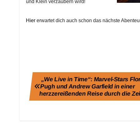
und Klein verzaubern wird!
Hier
erwartet dich auch schon das nächste Abenteue
Beitragsnavigation
„We Live in Time“: Marvel-Stars Fl
Pugh und Andrew Garfield in einer
herzzereißenden Reise durch die Zei