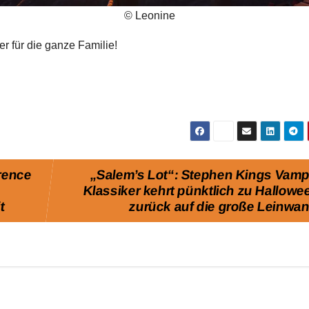
© Leonine
r für die ganze Familie!
orence
„Salem’s Lot“: Stephen Kings Vamp
Klassiker kehrt pünktlich zu Hallowe
t
zurück auf die große Leinwa