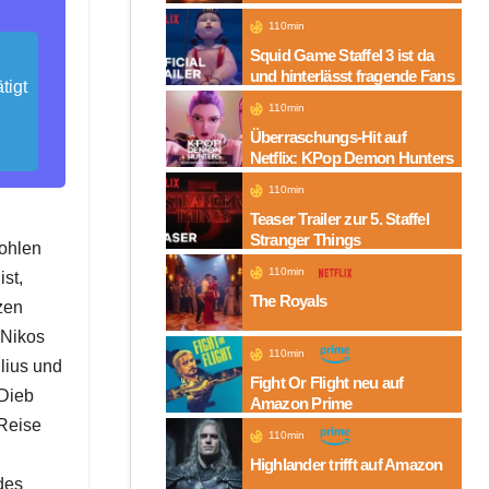
Folgen auf Amazon
110min
Squid Game Staffel 3 ist da
und hinterlässt fragende Fans
tigt
110min
Überraschungs-Hit auf
Netflix: KPop Demon Hunters
110min
Teaser Trailer zur 5. Staffel
Stranger Things
ohlen
110min
st,
The Royals
zen
 Nikos
110min
lius und
Fight Or Flight neu auf
 Dieb
Amazon Prime
Reise
110min
Highlander trifft auf Amazon
des