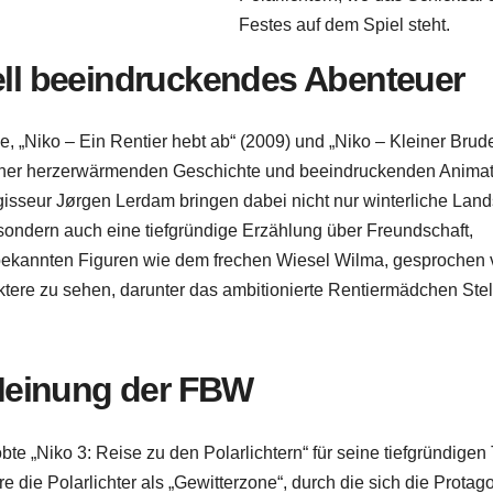
Festes auf dem Spiel steht.
ell beeindruckendes Abenteuer
e, „Niko – Ein Rentier hebt ab“ (2009) und „Niko – Kleiner Brude
t einer herzerwärmenden Geschichte und beeindruckenden Anima
isseur Jørgen Lerdam bringen dabei nicht nur winterliche Land
 sondern auch eine tiefgründige Erzählung über Freundschaft,
ekannten Figuren wie dem frechen Wiesel Wilma, gesprochen 
re zu sehen, darunter das ambitionierte Rentiermädchen Stell
 Meinung der FBW
bte „Niko 3: Reise zu den Polarlichtern“ für seine tiefgründig
 die Polarlichter als „Gewitterzone“, durch die sich die Protag