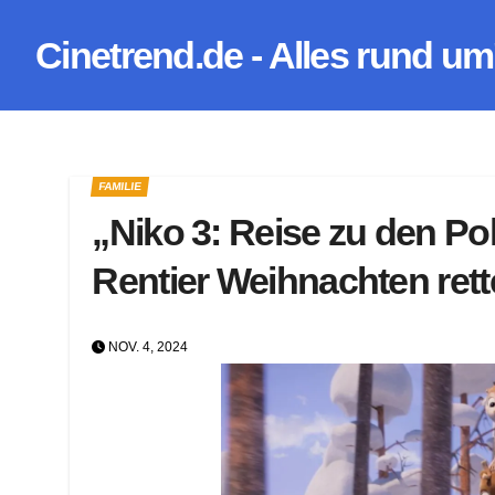
Zum
Cinetrend.de - Alles rund um
Inhalt
springen
FAMILIE
„Niko 3: Reise zu den Pol
Rentier Weihnachten ret
NOV. 4, 2024