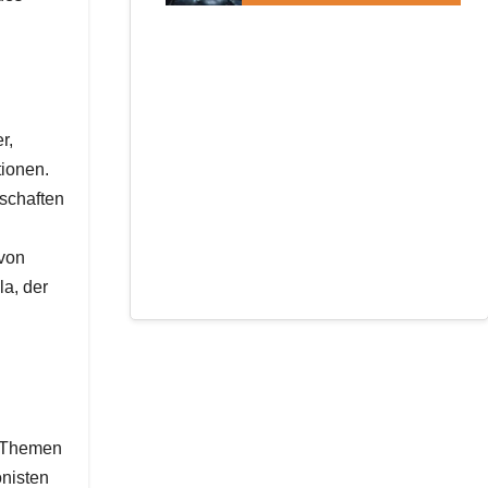
r,
tionen.
schaften
von
a, der
en Themen
onisten