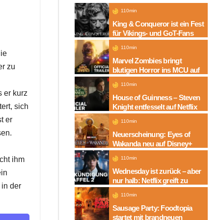
110min
King & Conqueror ist ein Fest
für Vikings- und GoT-Fans
110min
die
Marvel Zombies bringt
er zu
blutigen Horror ins MCU auf
Disney+
110min
 er kurz
House of Guinness – Steven
ert, sich
Knight entfesselt auf Netflix
die dunkle Seite einer
t er
110min
Legende
sen.
Neuerscheinung: Eyes of
Wakanda neu auf Disney+
cht ihm
110min
Wednesday ist zurück – aber
ein
nur halb: Netflix greift zu
 in der
neuem Serien-Trick
110min
Sausage Party: Foodtopia
startet mit brandneuen