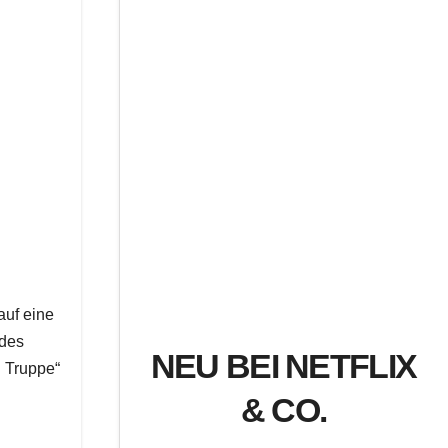
auf eine
 des
NEU BEI NETFLIX
n Truppe“
& CO.