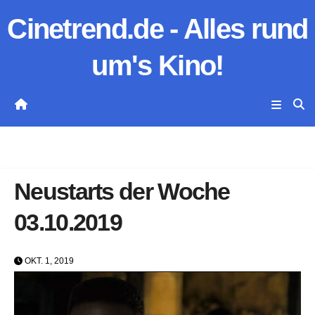
Zum
Cinetrend.de - Alles rund
Inhalt
springen
um's Kino!
Neustarts der Woche
03.10.2019
OKT. 1, 2019