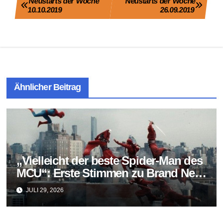
Beitragsnavigation
Neustarts der Woche
Neustarts der Woche
10.10.2019
26.09.2019
Ähnlicher Beitrag
„Vielleicht der beste Spider-Man des
MCU“: Erste Stimmen zu Brand New
Day fallen überraschend positiv aus
JULI 29, 2026