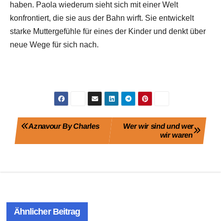
haben. Paola wiederum sieht sich mit einer Welt
konfrontiert, die sie aus der Bahn wirft. Sie entwickelt
starke Muttergefühle für eines der Kinder und denkt über
neue Wege für sich nach.
Beitragsnavigation
Aznavour By Charles
Wer wir sind und wer
wir waren
Ähnlicher Beitrag