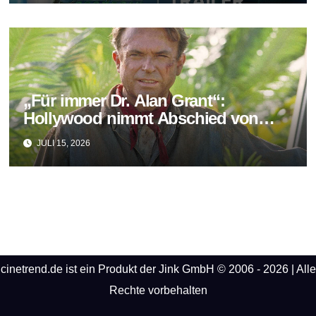
„Für immer Dr. Alan Grant“:
Hollywood nimmt Abschied von
Sam Neill
JULI 15, 2026
cinetrend.de ist ein Produkt der Jink GmbH © 2006 - 2026 | Alle
Rechte vorbehalten