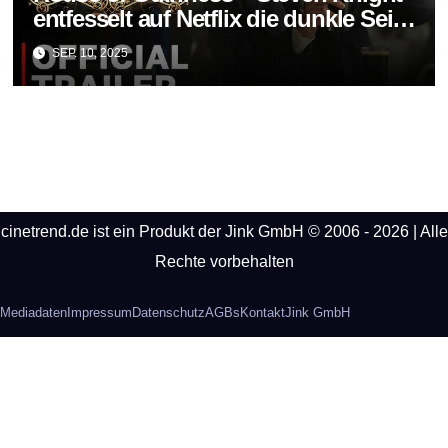
entfesselt auf Netflix die dunkle Seite
einer Legende
SEP. 10, 2025
cinetrend.de ist ein Produkt der Jink GmbH © 2006 - 2026 | Alle
Rechte vorbehalten
Mediadaten
Impressum
Datenschutz
AGBs
Kontakt
Jink GmbH