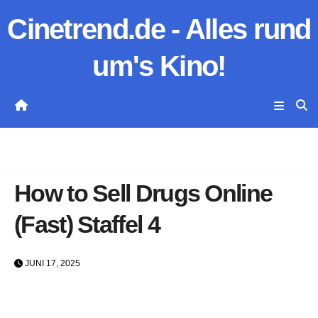
Zum
Cinetrend.de - Alles rund
Inhalt
springen
um's Kino!
How to Sell Drugs Online
(Fast) Staffel 4
JUNI 17, 2025