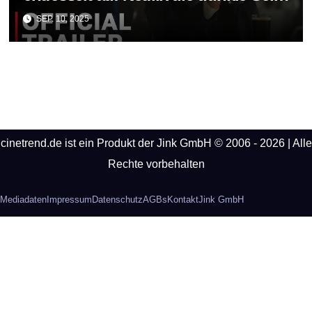
einer Legende
SEP. 10, 2025
cinetrend.de ist ein Produkt der Jink GmbH © 2006 - 2026 | Alle
Rechte vorbehalten
Mediadaten
Impressum
Datenschutz
AGBs
Kontakt
Jink GmbH