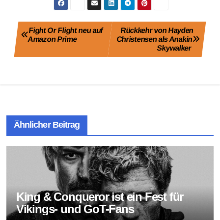
Beitragsnavigation
Fight Or Flight neu auf
Rückkehr von Hayden
Amazon Prime
Christensen als Anakin
Skywalker
Ähnlicher Beitrag
King & Conqueror ist ein Fest für
Vikings- und GoT-Fans