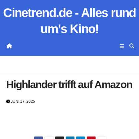
Zum
Cinetrend.de - Alles rund
Inhalt
springen
um's Kino!
Highlander trifft auf Amazon
JUNI 17, 2025