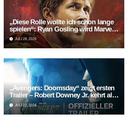
„Diese Rolle wollte ich schon lange
spielen“: Ryan Gosling wird Marvels
neuer Ghost Rider
JULI 28, 2026
„Avengers: Doomsday“ zeigt ersten
Trailer – Robert Downey Jr. kehrt als
Doctor Doom zurück
JULI 22, 2026