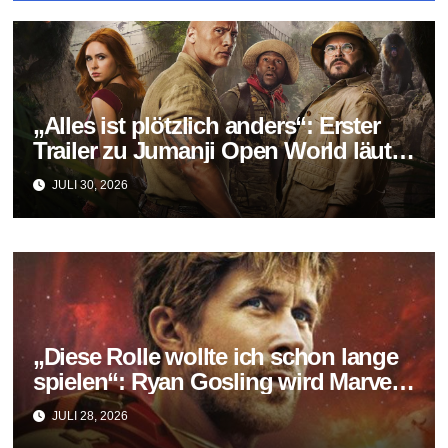
„Alles ist plötzlich anders“: Erster
Trailer zu Jumanji Open World läutet
das Finale der Reihe ein
JULI 30, 2026
„Diese Rolle wollte ich schon lange
spielen“: Ryan Gosling wird Marvels
neuer Ghost Rider
JULI 28, 2026