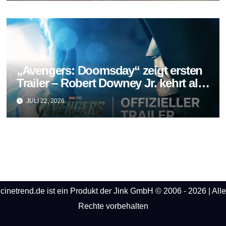
„Avengers: Doomsday“ zeigt ersten
Trailer – Robert Downey Jr. kehrt als
Doctor Doom zurück
JULI 22, 2026
cinetrend.de ist ein Produkt der Jink GmbH © 2006 - 2026 | Alle
Rechte vorbehalten