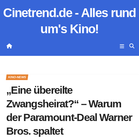
Zum
Cinetrend.de - Alles rund
Inhalt
springen
um's Kino!
KINO-NEWS
„Eine übereilte
Zwangsheirat?“ – Warum
der Paramount-Deal Warner
Bros. spaltet