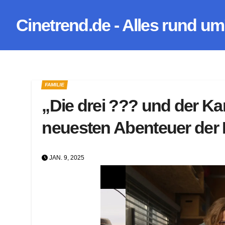
Zum
Cinetrend.de - Alles rund um
Inhalt
springen
FAMILIE
„Die drei ??? und der Ka
neuesten Abenteuer der K
JAN. 9, 2025