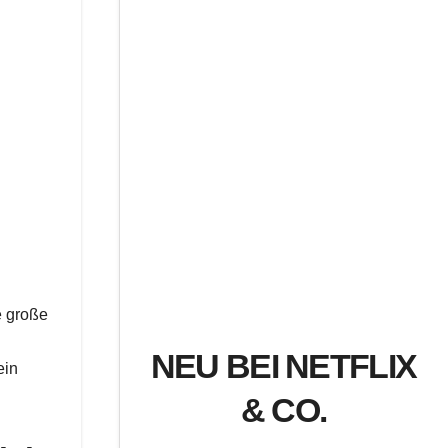
e große
NEU BEI NETFLIX
ein
& CO.