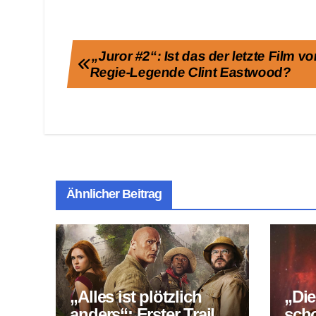
Beitragsnavigation
„Juror #2“: Ist das der letzte Film v
Regie-Legende Clint Eastwood?
Ähnlicher Beitrag
„Alles ist plötzlich
„Die
anders“: Erster Trailer
scho