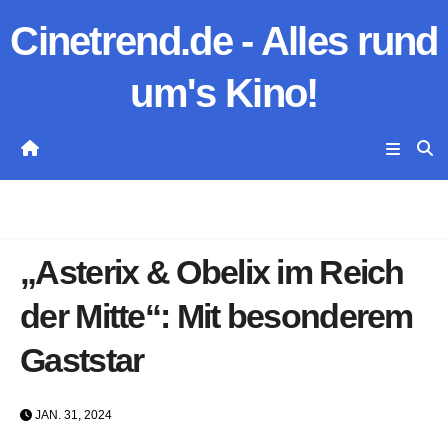
Zum
Cinetrend.de - Alles rund
Inhalt
springen
um's Kino!
„Asterix & Obelix im Reich
der Mitte“: Mit besonderem
Gaststar
JAN. 31, 2024