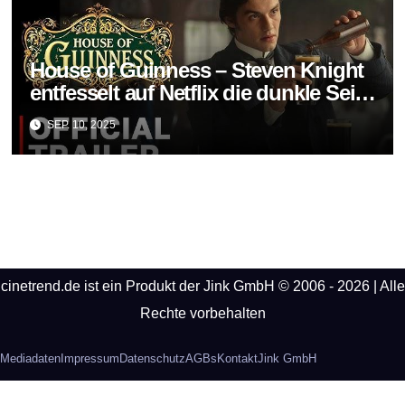
House of Guinness – Steven Knight
entfesselt auf Netflix die dunkle Seite
einer Legende
SEP. 10, 2025
cinetrend.de ist ein Produkt der Jink GmbH © 2006 - 2026 | Alle
Rechte vorbehalten
Mediadaten
Impressum
Datenschutz
AGBs
Kontakt
Jink GmbH