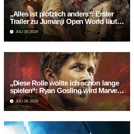
„Alles ist plötzlich anders“: Erster
Trailer zu Jumanji Open World läutet
das Finale der Reihe ein
JULI 30, 2026
„Diese Rolle wollte ich schon lange
spielen“: Ryan Gosling wird Marvels
neuer Ghost Rider
JULI 28, 2026