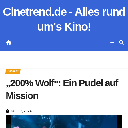
Zum
Cinetrend.de - Alles rund
Inhalt
springen
um's Kino!
FAMILIE
„200% Wolf“: Ein Pudel auf
Mission
JULI 17, 2024