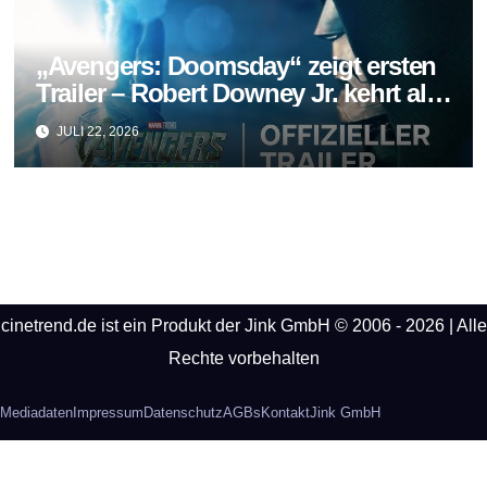
„Avengers: Doomsday“ zeigt ersten
Trailer – Robert Downey Jr. kehrt als
Doctor Doom zurück
JULI 22, 2026
cinetrend.de ist ein Produkt der Jink GmbH © 2006 - 2026 | Alle
Rechte vorbehalten
Mediadaten
Impressum
Datenschutz
AGBs
Kontakt
Jink GmbH